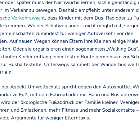
er oder später muss der Nachwuchs lernen, sich eigenständig
er im Verkehr zu bewegen. Deshalb empfiehlt unter anderem d
sche Verkehrswacht
, dass Kinder mit dem Bus, Rad oder zu Fu
le kommen. Wo der Schulweg anders nicht möglich ist, sorge
gemeinschaften zumindest für weniger Autoverkehr vor den
len. Auf neuen Wegen können Eltern ihre Kleinen einige Male
eiten. Oder sie organisieren einen sogenannten „Walking Bus“.
i laufen Kinder entlang einer festen Route gemeinsam zur Sc
 zur Bushaltestelle. Unterwegs sammelt der Wanderbus weit
r ein.
 der Aspekt Umweltschutz spricht gegen den Autoshuttle. W
Kinder zu Fuß, mit dem Fahrrad oder mit Bahn und Bus unterw
, wird der ökologische Fußabdruck der Familie kleiner. Wenige
hren und Emissionen, mehr Fitness und mehr Sozialkontakte –
 viele Argumente für weniger Elterntaxis.