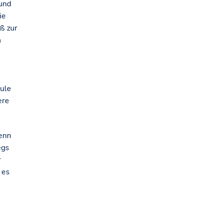
 und
ie
ß zur
n
hule
ere
enn
egs
r
 es