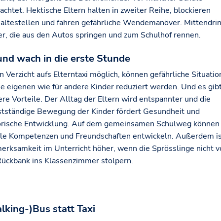
achtet. Hektische Eltern halten in zweiter Reihe, blockieren
altestellen und fahren gefährliche Wendemanöver. Mittendri
er, die aus den Autos springen und zum Schulhof rennen.
 und wach in die erste Stunde
in Verzicht aufs Elterntaxi möglich, können gefährliche Situati
die eigenen wie für andere Kinder reduziert werden. Und es gib
ere Vorteile. Der Alltag der Eltern wird entspannter und die
stständige Bewegung der Kinder fördert Gesundheit und
rische Entwicklung. Auf dem gemeinsamen Schulweg können 
ale Kompetenzen und Freundschaften entwickeln. Außerdem is
erksamkeit im Unterricht höher, wenn die Sprösslinge nicht v
Rückbank ins Klassenzimmer stolpern.
lking-)Bus statt Taxi