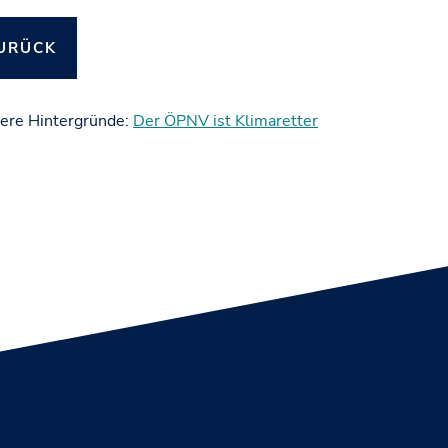
URÜCK
ere Hintergründe:
Der ÖPNV ist Klimaretter