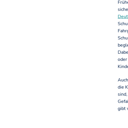
Früh
sich
Deut
Schu
Fahr
Schu
begl
Dabe
oder
Kinde
Auch
die 
sind
Gefa
gibt