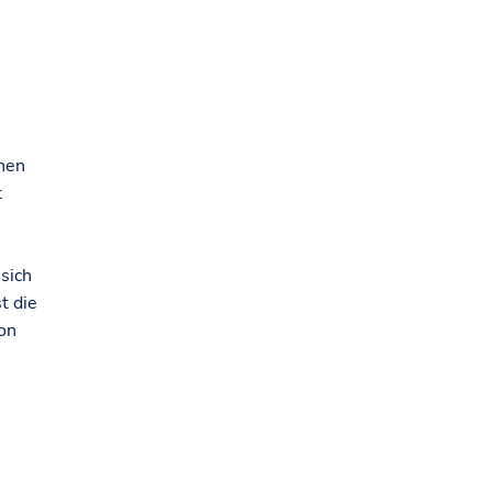
n
onen
t
sich
t die
on