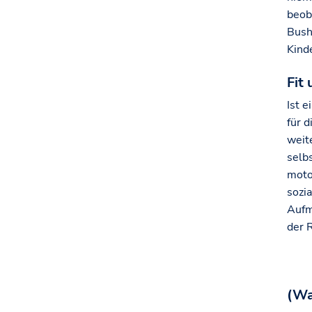
beob
Bush
Kind
Fit
Ist e
für 
weit
selb
moto
sozi
Aufm
der 
(Wa