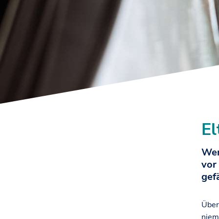
El
Wen
vor
gef
Über
niem