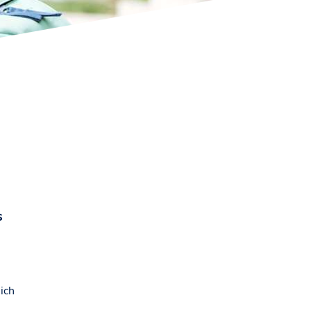
s
ich